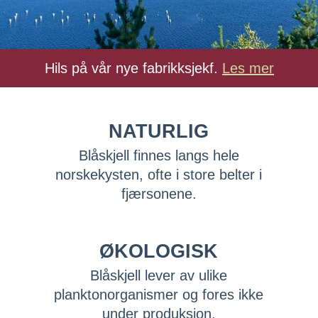
Hils på vår nye fabrikksjekf.
Les mer
NATURLIG
Blåskjell finnes langs hele
norskekysten, ofte i store belter i
fjærsonene.
ØKOLOGISK
Blåskjell lever av ulike
planktonorganismer og fores ikke
under produksjon.