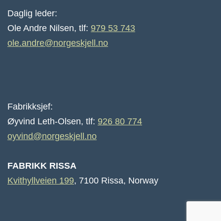
Daglig leder:
Ole Andre Nilsen, tlf:
979 53 743
ole.andre@norgeskjell.no
Fabrikksjef:
Øyvind Leth-Olsen, tlf:
926 80 774
oyvind@norgeskjell.no
FABRIKK RISSA
Kvithyllveien 199
, 7100 Rissa, Norway