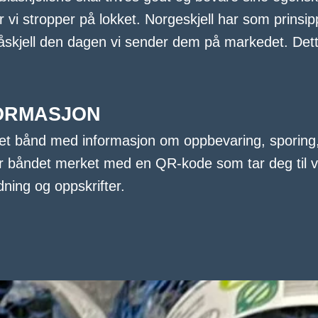
 vi stropper på lokket. Norgeskjell har som prinsipp 
åskjell den dagen vi sender dem på markedet. Dett
ORMASJON
 et bånd med informasjon om oppbevaring, sporing
gg er båndet merket med en QR-kode som tar deg ti
ning og oppskrifter.