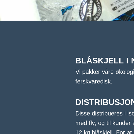
BLÅSKJELL I
Vi pakker våre økologi
ferskvaredisk.
DISTRIBUSJO
Disse distribueres i is
med fly, og til kunder
12 kg blåskjell. For a