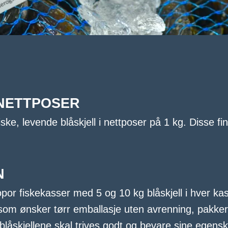
 NETTPOSER
ske, levende blåskjell i nettposer på 1 kg. Disse fi
N
opor fiskekasser med 5 og 10 kg blåskjell i hver kas
 som ønsker tørr emballasje uten avrenning, pakker 
t blåskjellene skal trives godt og bevare sine egen