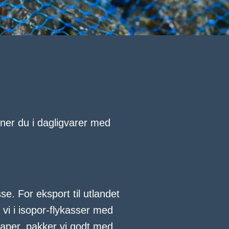
nner du i dagligvarer med
se. For eksport til utlandet
vi i isopor-flykasser med
skaper, pakker vi godt med