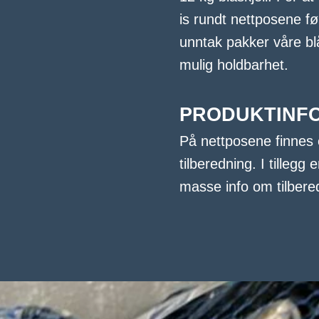
is rundt nettposene før
unntak pakker våre bl
mulig holdbarhet.
PRODUKTINF
På nettposene finnes
tilberedning. I tille
masse info om tilbered