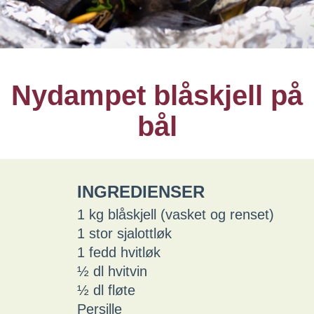
Nydampet blåskjell på
bål
INGREDIENSER
1 kg blåskjell (vasket og renset)
1 stor sjalottløk
1 fedd hvitløk
½ dl hvitvin
½ dl fløte
Persille