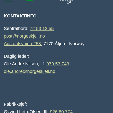
KONTAKTINFO
Sentralbord:
72 53 12 55
post@norgeskjell.no
Austdalsveien 258
, 7170 Åfjord, Norway
Daglig leder:
Ole Andre Nilsen, tlf:
979 53 743
ole.andre@norgeskjell.no
Fabrikksjef:
Øyvind Leth-Olsen, tlf:
926 80 774