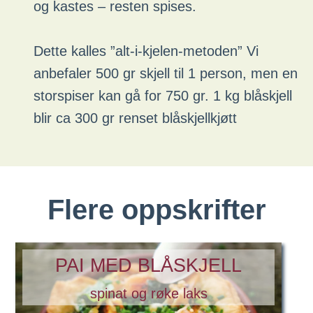
og kastes – resten spises.
Dette kalles ”alt-i-kjelen-metoden” Vi
anbefaler 500 gr skjell til 1 person, men en
storspiser kan gå for 750 gr. 1 kg blåskjell
blir ca 300 gr renset blåskjellkjøtt
Flere oppskrifter
PAI MED BLÅSKJELL
spinat og røke laks