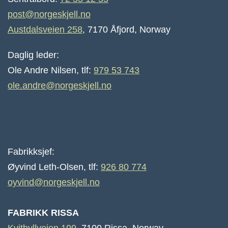
post@norgeskjell.no
Austdalsveien 258
, 7170 Åfjord, Norway
Daglig leder:
Ole Andre Nilsen, tlf:
979 53 743
ole.andre@norgeskjell.no
Fabrikksjef:
Øyvind Leth-Olsen, tlf:
926 80 774
oyvind@norgeskjell.no
FABRIKK RISSA