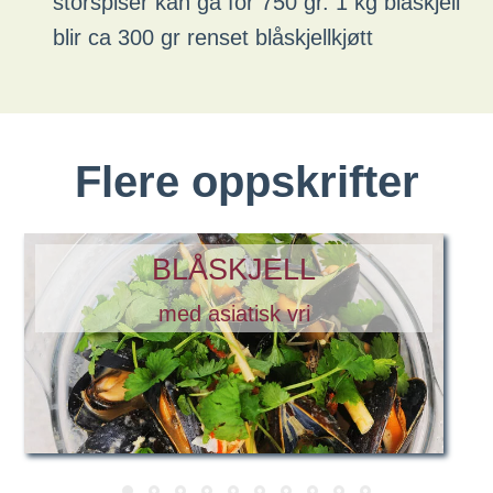
storspiser kan gå for 750 gr. 1 kg blåskjell
blir ca 300 gr renset blåskjellkjøtt
Flere oppskrifter
BLÅSKJELL
med asiatisk vri