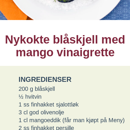
Nykokte blåskjell med
mango vinaigrette
INGREDIENSER
200 g blåskjell
½ hvitvin
1 ss finhakket sjalottløk
3 cl god olivenolje
1 cl mangoeddik (får man kjøpt på Meny)
2 ss finhakket persille