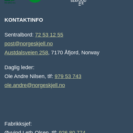
KONTAKTINFO
Sentralbord:
72 53 12 55
post@norgeskjell.no
Austdalsveien 258
, 7170 Åfjord, Norway
Daglig leder:
Ole Andre Nilsen, tlf:
979 53 743
ole.andre@norgeskjell.no
Fabrikksjef:
Øyvind Leth-Olsen, tlf:
926 80 774