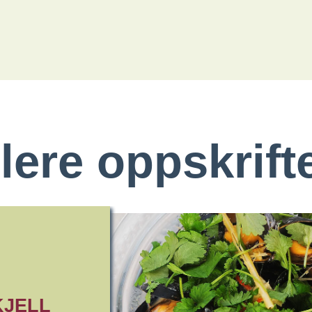
lere oppskrift
KJELL