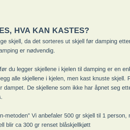
ES, HVA KAN KASTES?
e skjell, da det sorteres ut skjell før damping ette
damping er nødvendig.
 før du legger skjellene i kjelen til damping er en en
egg alle skjellene i kjelen, men kast knuste skjell. Ri
blir dampet. De skjellene som ikke har åpnet seg e
.
len-metoden” Vi anbefaler 500 gr skjell til 1 person
ll blir ca 300 gr renset blåskjellkjøtt