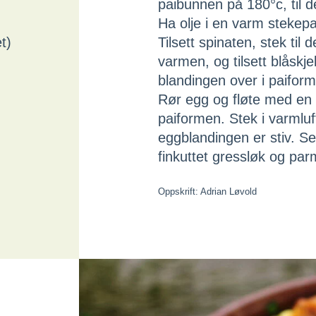
paibunnen på 180°c, til d
Ha olje i en varm stekepan
t)
Tilsett spinaten, stek ti
varmen, og tilsett blåskje
blandingen over i paifor
Rør egg og fløte med en 
paiformen. Stek i varmluft
eggblandingen er stiv. Se
finkuttet gressløk og pa
Oppskrift: Adrian Løvold