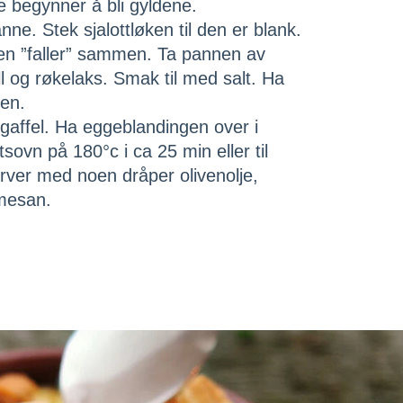
e begynner å bli gyldene.
ne. Stek sjalottløken til den er blank.
l den ”faller” sammen. Ta pannen av
ll og røkelaks. Smak til med salt. Ha
men.
gaffel. Ha eggeblandingen over i
sovn på 180°c i ca 25 min eller til
rver med noen dråper olivenolje,
rmesan.