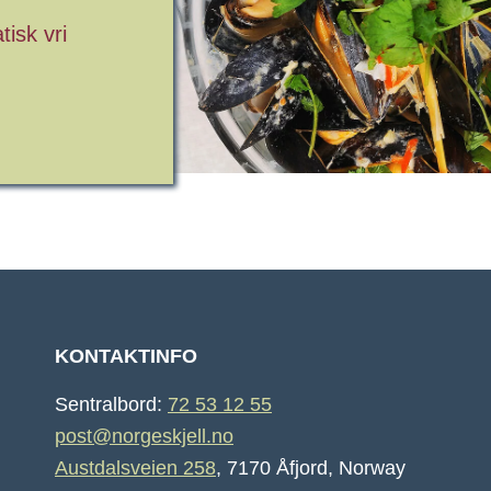
tisk vri
KONTAKTINFO
Sentralbord:
72 53 12 55
post@norgeskjell.no
Austdalsveien 258
, 7170 Åfjord, Norway