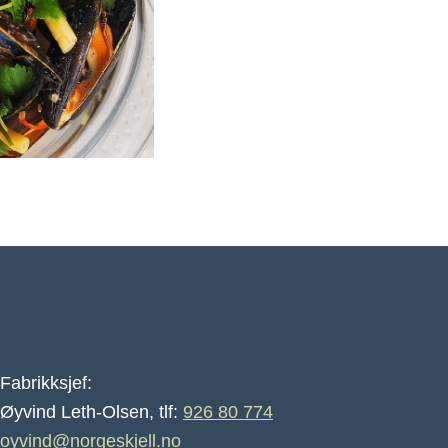
KROKETTER
med blåskjell
Fabrikksjef:
Øyvind Leth-Olsen, tlf:
926 80 774
oyvind@norgeskjell.no