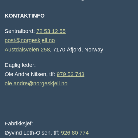
KONTAKTINFO
Sentralbord:
72 53 12 55
post@norgeskjell.no
Austdalsveien 258
, 7170 Åfjord, Norway
Daglig leder:
Ole Andre Nilsen, tlf:
979 53 743
ole.andre@norgeskjell.no
Fabrikksjef:
Øyvind Leth-Olsen, tlf:
926 80 774