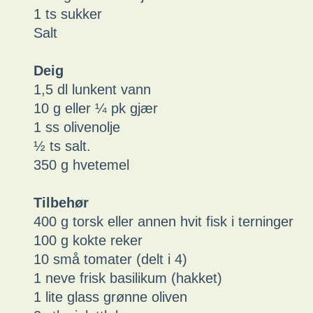
1 ts sukker
Salt
Deig
1,5 dl lunkent vann
10 g eller ¼ pk gjær
1 ss olivenolje
½ ts salt.
350 g hvetemel
Tilbehør
400 g torsk eller annen hvit fisk i terninger
100 g kokte reker
10 små tomater (delt i 4)
1 neve frisk basilikum (hakket)
1 lite glass grønne oliven