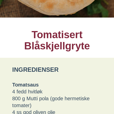
Tomatisert
Blåskjellgryte
INGREDIENSER
Tomatsaus
4 fedd hvitløk
800 g Mutti pola (gode hermetiske
tomater)
4 ss god oliven olje